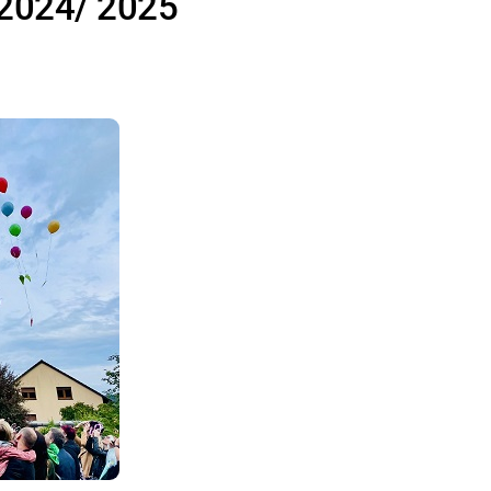
 2024/ 2025
FAQ – Was mache ich, wen
Fußballverein 
Turnverein Büc
Schulfrucht