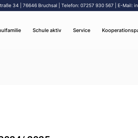
raße 34 | 76646 Bruchsal | Telefon: 07257 930 567 | E-Mail: in
leitung
Aktuelles
Elterninfo
Förderverein der 
tariat
Termine
Elterninfo für Schulanfänger
Büchenau
ulfamilie
Schule aktiv
Service
Kooperationsp
gium
Arbeitsgemeinschaften
Krankmeldung online
Kindergarten St.
ersonal
Schulfruchtprogramm
Ferienplan / Schuljahreskalend
Büchenau
sozialarbeit
BISS-Transfer
Büchenauer Fraue
ulleitung
Aktuelles
Elterninfo
Förderverein d
eitbetreuung
Schulwegplan Grundschule
GV Harmonie Büc
retariat
Termine
Elterninfo für Schulanfänge
Büchenau
Büchenau
Feuerwehr Büche
en
legium
Arbeitsgemeinschaften
Krankmeldung online
Kindergarten S
FAQ – Was mache ich, wenn…
Fußballverein Stu
uspersonal
Schulfruchtprogramm
Ferienplan / Schuljahreskal
Büchenau
Turnverein Büche
ulsozialarbeit
BISS-Transfer
Büchenauer Fr
Schulfrucht
nzeitbetreuung
Schulwegplan Grundschule
GV Harmonie B
Büchenau
Feuerwehr Büc