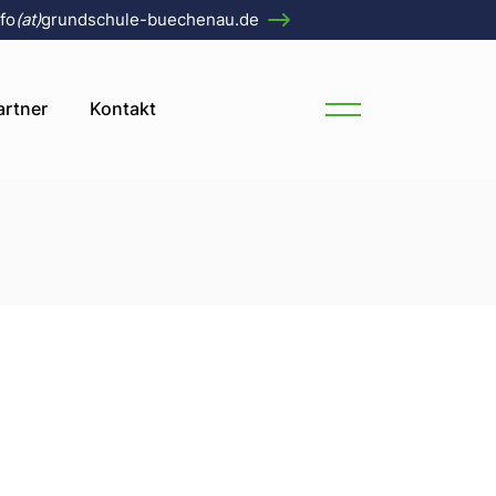
fo
(at)
grundschule-buechenau.de
Grundschule
artner
Kontakt
 Bartholomäus
er
nchor
er Grundschule
henau
r
nau
t. Bartholomäus
tensee
ender
nau
auenchor
üchenau
henau