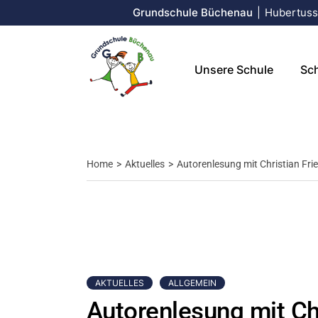
Grundschule Büchenau
|
Hubertusst
Über uns
Schul
Leitbild
Sekre
Unsere Schule
Sch
Unsere Unterrichtszeiten
Kolle
Hausp
Schul
Über uns
Sch
Kernz
Home
Aktuelles
Autorenlesung mit Christian Frie
Leitbild
Sek
Unsere Unterrichtszeit
Kol
Ha
Sch
Ker
AKTUELLES
ALLGEMEIN
Autorenlesung mit Chr