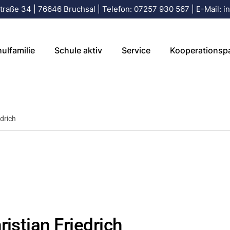
raße 34 | 76646 Bruchsal | Telefon: 07257 930 567 | E-Mail: in
leitung
Aktuelles
Elterninfo
Förderverein der 
tariat
Termine
Elterninfo für Schulanfänger
Büchenau
ulfamilie
Schule aktiv
Service
Kooperationsp
gium
Arbeitsgemeinschaften
Krankmeldung online
Kindergarten St.
ersonal
Schulfruchtprogramm
Ferienplan / Schuljahreskalend
Büchenau
sozialarbeit
BISS-Transfer
Büchenauer Fraue
ulleitung
Aktuelles
Elterninfo
Förderverein d
eitbetreuung
Schulwegplan Grundschule
GV Harmonie Büc
drich
retariat
Termine
Elterninfo für Schulanfänge
Büchenau
Büchenau
Feuerwehr Büche
en
legium
Arbeitsgemeinschaften
Krankmeldung online
Kindergarten S
FAQ – Was mache ich, wenn…
Fußballverein Stu
uspersonal
Schulfruchtprogramm
Ferienplan / Schuljahreskal
Büchenau
Turnverein Büche
ulsozialarbeit
BISS-Transfer
Büchenauer Fr
Schulfrucht
nzeitbetreuung
Schulwegplan Grundschule
GV Harmonie B
Büchenau
Feuerwehr Büc
istian Friedrich