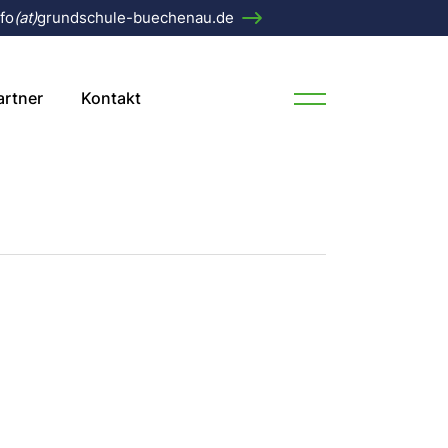
fo
(at)
grundschule-buechenau.de
Grundschule
artner
Kontakt
 Bartholomäus
er
nchor
er Grundschule
henau
r
nau
t. Bartholomäus
tensee
ender
nau
auenchor
üchenau
henau