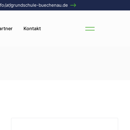
fo
(at)
grundschule-buechenau.de
Grundschule
artner
Kontakt
 Bartholomäus
er
nchor
er Grundschule
henau
r
nau
t. Bartholomäus
tensee
ender
nau
auenchor
üchenau
henau