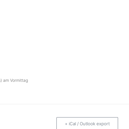
FAQ – Was mache ich, wen
Fußballverein 
Turnverein Büc
Schulfrucht
s) am Vormittag
+ iCal / Outlook export