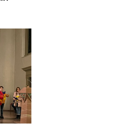
FAQ – Was mache ich, wen
Fußballverein 
Turnverein Büc
Schulfrucht