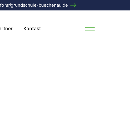
fo
(at)
grundschule-buechenau.de
Grundschule
artner
Kontakt
 Bartholomäus
er
nchor
er Grundschule
henau
r
nau
t. Bartholomäus
tensee
ender
nau
auenchor
üchenau
henau