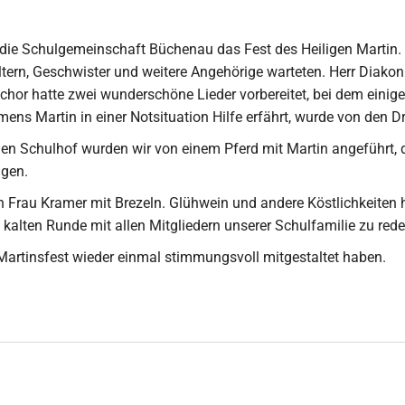
ie Schulgemeinschaft Büchenau das Fest des Heiligen Martin. A
Eltern, Geschwister und weitere Angehörige warteten. Herr Diako
chor hatte zwei wunderschöne Lieder vorbereitet, bei dem einig
mens Martin in einer Notsituation Hilfe erfährt, wurde von den Dr
n Schulhof wurden wir von einem Pferd mit Martin angeführt, d
ngen.
 Frau Kramer mit Brezeln. Glühwein und andere Köstlichkeiten hat
h kalten Runde mit allen Mitgliedern unserer Schulfamilie zu 
s Martinsfest wieder einmal stimmungsvoll mitgestaltet haben.