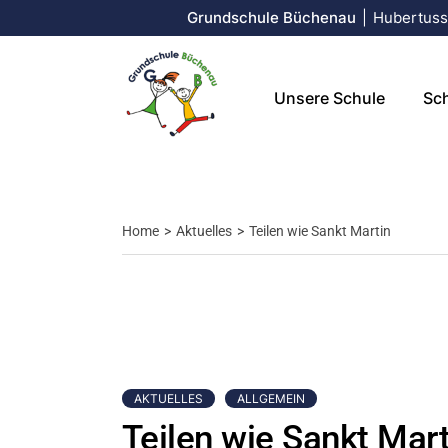
Grundschule Büchenau
|
Hubertusst
Über uns
Schul
Leitbild
Sekre
Unsere Schule
Sch
Unsere Unterrichtszeiten
Kolle
Hausp
Schul
Über uns
Sch
Kernz
Home
Aktuelles
Teilen wie Sankt Martin
Leitbild
Sek
Unsere Unterrichtszeit
Kol
Ha
Sch
Ker
AKTUELLES
ALLGEMEIN
Teilen wie Sankt Mart