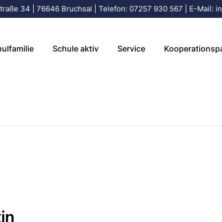
raße 34 | 76646 Bruchsal | Telefon: 07257 930 567 | E-Mail: in
leitung
Aktuelles
Elterninfo
Förderverein der 
tariat
Termine
Elterninfo für Schulanfänger
Büchenau
ulfamilie
Schule aktiv
Service
Kooperationsp
gium
Arbeitsgemeinschaften
Krankmeldung online
Kindergarten St.
ersonal
Schulfruchtprogramm
Ferienplan / Schuljahreskalend
Büchenau
sozialarbeit
BISS-Transfer
Büchenauer Fraue
ulleitung
Aktuelles
Elterninfo
Förderverein d
eitbetreuung
Schulwegplan Grundschule
GV Harmonie Büc
retariat
Termine
Elterninfo für Schulanfänge
Büchenau
Büchenau
Feuerwehr Büche
en
legium
Arbeitsgemeinschaften
Krankmeldung online
Kindergarten S
FAQ – Was mache ich, wenn…
Fußballverein Stu
uspersonal
Schulfruchtprogramm
Ferienplan / Schuljahreskal
Büchenau
Turnverein Büche
ulsozialarbeit
BISS-Transfer
Büchenauer Fr
Schulfrucht
nzeitbetreuung
Schulwegplan Grundschule
GV Harmonie B
Büchenau
Feuerwehr Büc
in